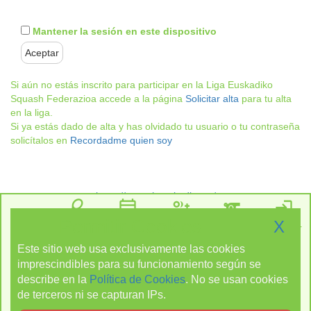
Mantener la sesión en este dispositivo
Si aún no estás inscrito para participar en la Liga Euskadiko
Squash Federazioa accede a la página
Solicitar alta
para tu alta
en la liga.
Si ya estás dado de alta y has olvidado tu usuario o tu contraseña
solicítalos en
Recordadme quien soy
https://squasheuskadi.com/
sports_tennis
calendar_today
group_add
sports
login
Euskadiko Squash Federazioa / Federación Vasca de Squash
Permitir Cookies
X
Liga
Calendario
Solicitar
Arbitrar
Acceder
Alta
Este sitio web usa exclusivamente las cookies
format_list_numbered
military_tech
imprescindibles para su funcionamiento según se
Clasificación
Torneos
describe en la
Política de Cookies
. No se usan cookies
de terceros ni se capturan IPs.
location_on