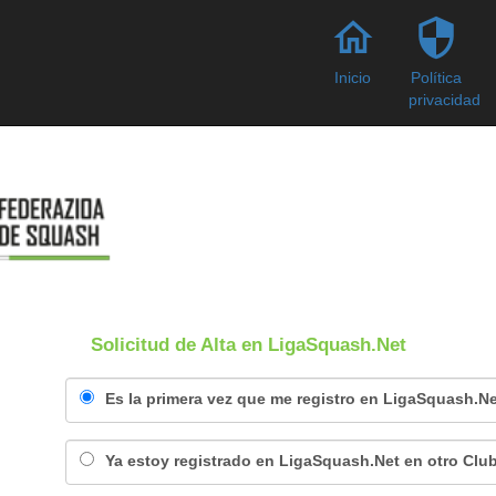
home
security
Inicio
Política
privacidad
Solicitud de Alta en LigaSquash.Net
Es la primera vez que me registro en LigaSquash.Ne
Ya estoy registrado en LigaSquash.Net en otro Clu