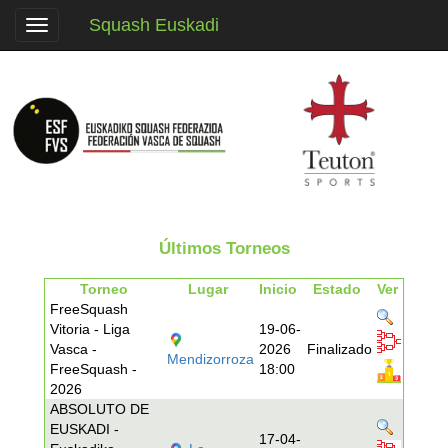
Squash Euskadi
Toggle
navigation
Últimos Torneos
Torneo
Lugar
Inicio
Estado
Ver
FreeSquash
Vitoria - Liga
19-06-
Vasca -
2026
Finalizado
Mendizorroza
FreeSquash -
18:00
2026
ABSOLUTO DE
EUSKADI -
17-04-